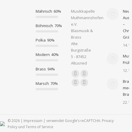
Mährisch
60%
Musikkapelle
Neue
Muthmannshofen
Ausb
e.V.
–
Böhmisch
70%
Blasmusik &
Chris
Brass
Gräs
Polka
90%
Alte
14.12
Burgstraße
Modern
40%
Musi
5 - 87452
Früh
Altusried
Brass
94%
12.12
Finden Sie uns auf:
Facebook
X
Bras
Marsch
70%
page
page
Instagram
E-
meet
opens
opens
page
Mail
Bras
in
in
opens
page
22.11
new
new
in
opens
window
window
new
in
© 2026 |
Impressum
| verwendet Google’s reCAPTCHA:
Privacy
window
new
Policy
und
Terms of Service
window