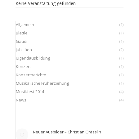
Keine Veranstaltung gefunden!
Allgemein
(1)
Blättle
(1)
Gaudi
(1)
Jubilläen
(2)
Jugendausbildung
(1)
Konzert
(1)
Konzertberichte
(1)
Musikalische Früherziehung
(1)
Musikfest 2014
(4)
News
(4)
Neuer Ausbilder – Christian Grässlin