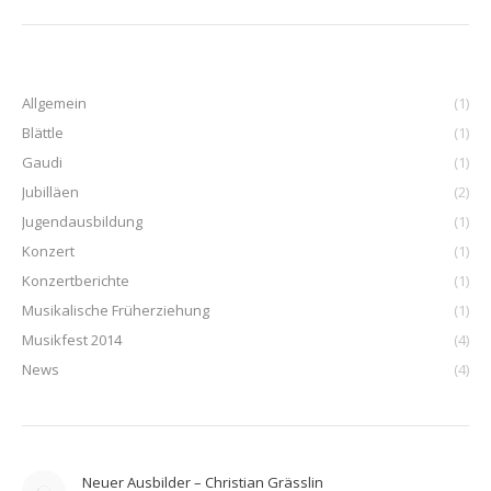
Allgemein
(1)
Blättle
(1)
Gaudi
(1)
Jubilläen
(2)
Jugendausbildung
(1)
Konzert
(1)
Konzertberichte
(1)
Musikalische Früherziehung
(1)
Musikfest 2014
(4)
News
(4)
Neuer Ausbilder – Christian Grässlin