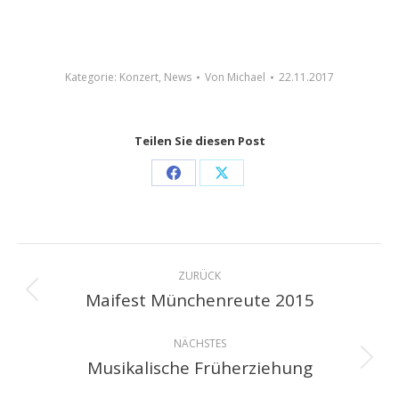
Kategorie:
Konzert
,
News
Von
Michael
22.11.2017
Teilen Sie diesen Post
Share
Share
on
on
Facebook
X
Kommentarnavigation
ZURÜCK
Maifest Münchenreute 2015
Vorheriger
Beitrag:
NÄCHSTES
Musikalische Früherziehung
Nächster
Beitrag: