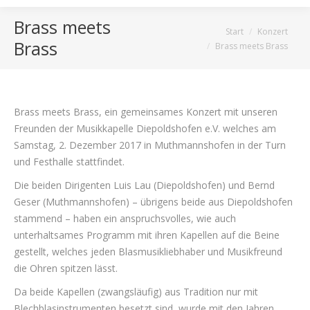
Brass meets
Sie befinden sich hier:
Start
Konzert
Brass
Brass meets Brass
Brass meets Brass, ein gemeinsames Konzert mit unseren
Freunden der Musikkapelle Diepoldshofen e.V. welches am
Samstag, 2. Dezember 2017 in Muthmannshofen in der Turn
und Festhalle stattfindet.
Die beiden Dirigenten Luis Lau (Diepoldshofen) und Bernd
Geser (Muthmannshofen) – übrigens beide aus Diepoldshofen
stammend – haben ein anspruchsvolles, wie auch
unterhaltsames Programm mit ihren Kapellen auf die Beine
gestellt, welches jeden Blasmusikliebhaber und Musikfreund
die Ohren spitzen lässt.
Da beide Kapellen (zwangsläufig) aus Tradition nur mit
Blechblasinstrumenten besetzt sind, wurde mit den Jahren