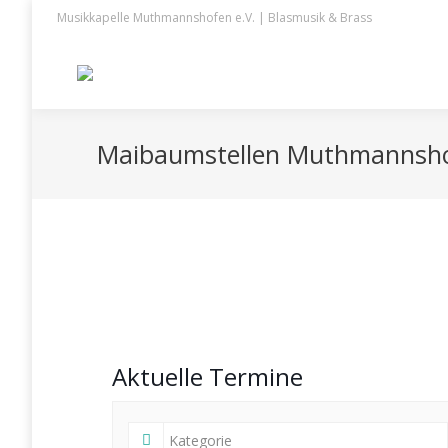
Musikkapelle Muthmannshofen e.V. | Blasmusik & Brass
Maibaumstellen Muthmannsh
Aktuelle Termine