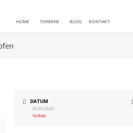
HOME
TERMINE
BLOG
KONTAKT
ofen
S
DATUM
01.05.2024
Vorbei!