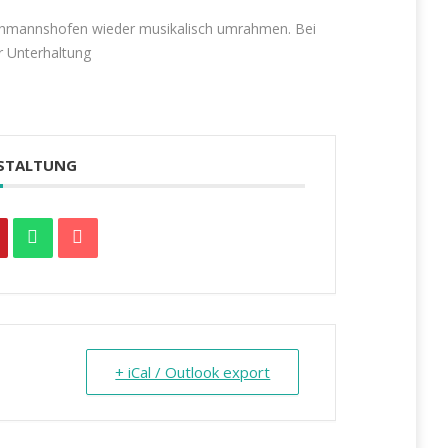
uthmannshofen wieder musikalisch umrahmen. Bei
r Unterhaltung
NSTALTUNG
+ iCal / Outlook export