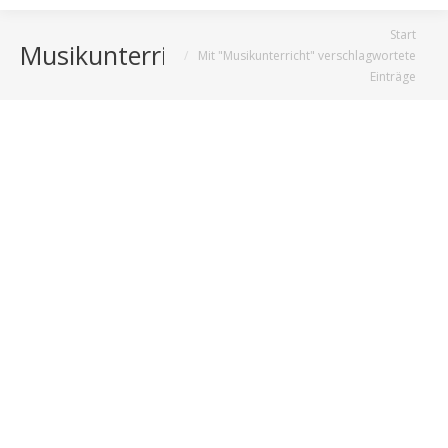
Sie befinden sich hier:
Start
Musikunterricht
Mit "Musikunterricht" verschlagwortete
Einträge