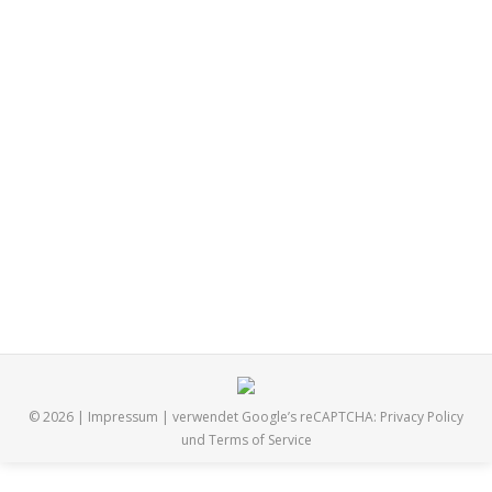
Musikalische Früherziehung
Musikalische Früherziehung
Von
Michael
12.12.2020
Liebe Musikinteressierte und -begeisterte Eltern,
Tanten, Onkels, Omas und Opas wir, die Musikkapelle
Muthmannshofen e.V. [Blasmusik & Brass] bieten
laufend verschiedenen Musikunterricht an. Aktuell
informieren wir über musikalische Früherziehung. MFE1
(4-5J.) und MFE2 (5-6Jahre). Melden Sie sich jederzeit
direkt bei unserer Lehrerin Emma Geser wir freuen uns
über Ihr Interesse.
© 2026 |
Impressum
| verwendet Google’s reCAPTCHA:
Privacy Policy
und
Terms of Service