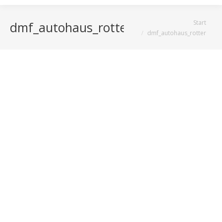
Sie befinden sich hier:
Start
dmf_autohaus_rotter
dmf_autohaus_rotter