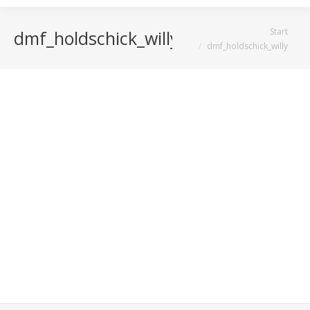
Sie befinden sich hier:
Start
dmf_holdschick_willy
dmf_holdschick_willy