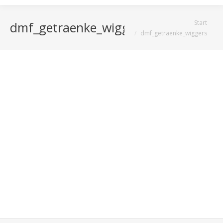
Sie befinden sich hier:
Start
dmf_getraenke_wiggers
dmf_getraenke_wiggers